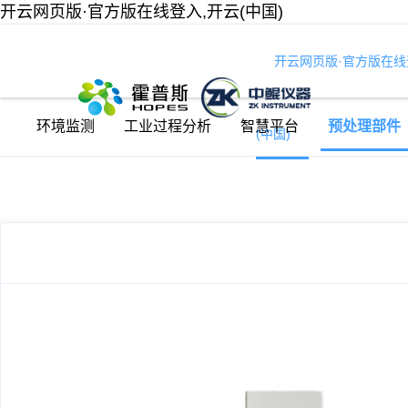
开云网页版·官方版在线登入,开云(中国)
开云网页版·官方版在线
环境监测
工业过程分析
智慧平台
预处理部件
(中国)