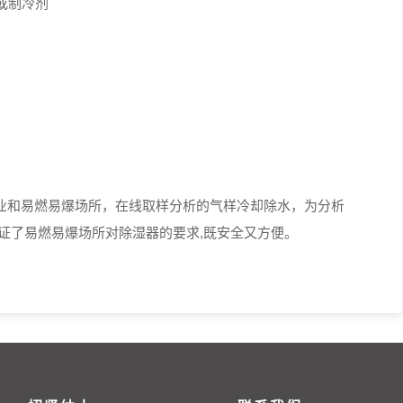
或制冷剂
工行业和易燃易爆场所，在线取样分析的气样冷却除水，为分析
证了易燃易爆场所对除湿器的要求,既安全又方便。